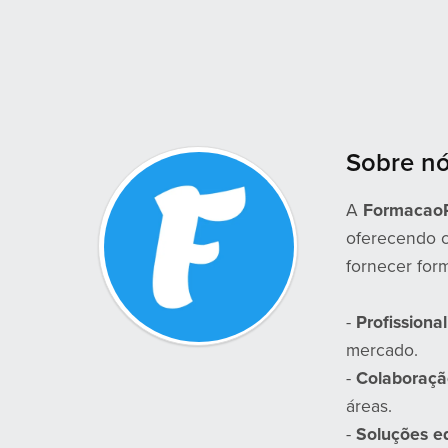
Sobre n
A
Formacao
oferecendo c
fornecer for
-
Profissiona
mercado.
-
Colaboraçã
áreas.
-
Soluções e